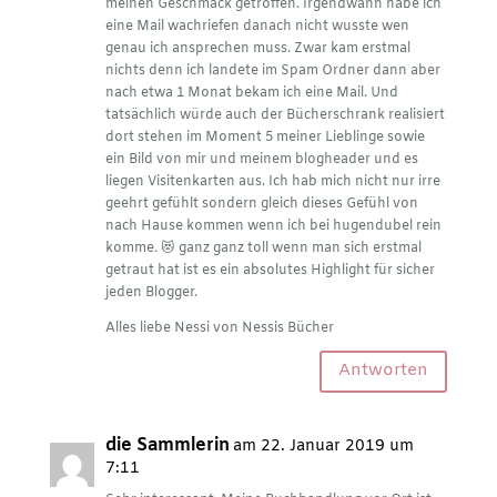
meinen Geschmack getroffen. Irgendwann habe ich
eine Mail wachriefen danach nicht wusste wen
genau ich ansprechen muss. Zwar kam erstmal
nichts denn ich landete im Spam Ordner dann aber
nach etwa 1 Monat bekam ich eine Mail. Und
tatsächlich würde auch der Bücherschrank realisiert
dort stehen im Moment 5 meiner Lieblinge sowie
ein Bild von mir und meinem blogheader und es
liegen Visitenkarten aus. Ich hab mich nicht nur irre
geehrt gefühlt sondern gleich dieses Gefühl von
nach Hause kommen wenn ich bei hugendubel rein
komme. 😻 ganz ganz toll wenn man sich erstmal
getraut hat ist es ein absolutes Highlight für sicher
jeden Blogger.
Alles liebe Nessi von Nessis Bücher
Antworten
die Sammlerin
am 22. Januar 2019 um
7:11