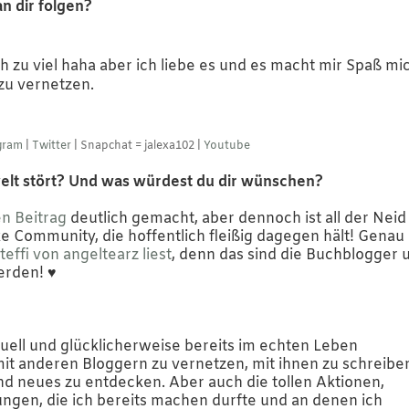
n dir folgen?
 zu viel haha aber ich liebe es und es macht mir Spaß mi
 zu vernetzen.
gram
|
Twitter
| Snapchat = jalexa102 |
Youtube
welt stört? Und was würdest du dir wünschen?
en Beitrag
deutlich gemacht, aber dennoch ist all der Neid
e Community, die hoffentlich fleißig dagegen hält! Genau
teffi von angeltearz liest
, denn das sind die Buchblogger 
rden! ♥︎
uell und glücklicherweise bereits im echten Leben
mit anderen Bloggern zu vernetzen, mit ihnen zu schreibe
d neues zu entdecken. Aber auch die tollen Aktionen,
ngen, die ich bereits machen durfte und an denen ich