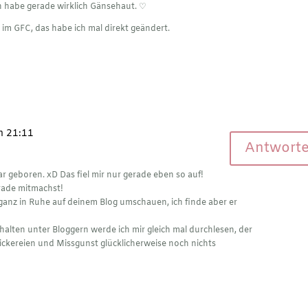
h habe gerade wirklich Gänsehaut. ♡
 im GFC, das habe ich mal direkt geändert.
m 21:11
Antwort
r geboren. xD Das fiel mir nur gerade eben so auf!
rade mitmachst!
ganz in Ruhe auf deinem Blog umschauen, ich finde aber er
alten unter Bloggern werde ich mir gleich mal durchlesen, der
ickereien und Missgunst glücklicherweise noch nichts