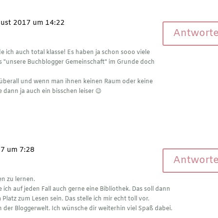
gust 2017 um 14:22
Antwort
de ich auch total klasse! Es haben ja schon sooo viele
ss "unsere Buchblogger Gemeinschaft" im Grunde doch
 überall und wenn man ihnen keinen Raum oder keine
ie dann ja auch ein bisschen leiser 😉
17 um 7:28
Antwort
n zu lernen.
ich auf jeden Fall auch gerne eine Bibliothek. Das soll dann
latz zum Lesen sein. Das stelle ich mir echt toll vor.
n der Bloggerwelt. Ich wünsche dir weiterhin viel Spaß dabei.