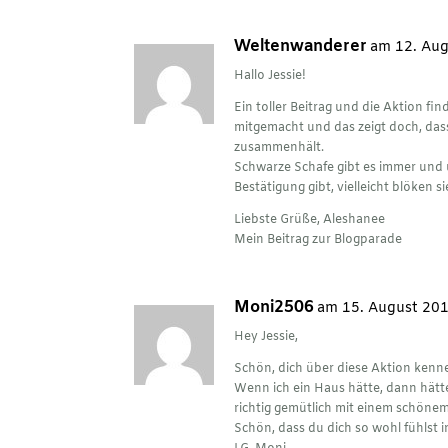
Weltenwanderer
am 12. Au
Hallo Jessie!
Ein toller Beitrag und die Aktion fin
mitgemacht und das zeigt doch, da
zusammenhält.
Schwarze Schafe gibt es immer und
Bestätigung gibt, vielleicht blöken s
Liebste Grüße, Aleshanee
Mein Beitrag zur Blogparade
Moni2506
am 15. August 20
Hey Jessie,
Schön, dich über diese Aktion kenne
Wenn ich ein Haus hätte, dann hätte 
richtig gemütlich mit einem schönem P
Schön, dass du dich so wohl fühlst i