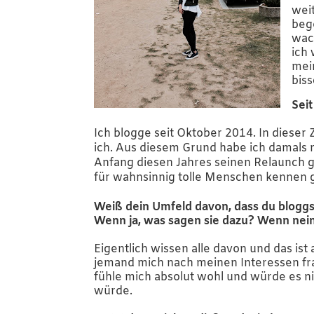
weit
beg
wac
ich 
mein
bis
Sei
Ich
blogge
seit Oktober 2014. In dieser
ich. Aus diesem Grund habe ich damals m
Anfang diesen Jahres seinen Relaunch ge
für wahnsinnig tolle Menschen kennen ge
Weiß dein Umfeld davon, dass du blogg
Wenn ja, was sagen sie dazu? Wenn nei
Eigentlich wissen alle davon und das i
jemand mich nach meinen Interessen frag
fühle mich absolut wohl und würde es n
würde.