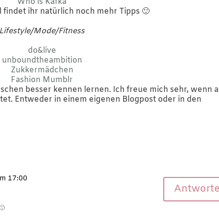
Who is Kafka
l findet ihr natürlich noch mehr Tipps 🙂
Lifestyle/Mode/Fitness
do&live
unboundtheambition
Zukkermädchen
Fashion Mumblr
isschen besser kennen lernen. Ich freue mich sehr, wenn 
et. Entweder in einem eigenen Blogpost oder in den
um 17:00
Antwort
🙂