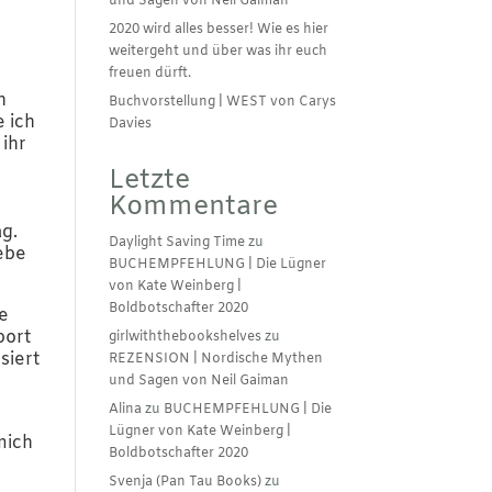
und Sagen von Neil Gaiman
2020 wird alles besser! Wie es hier
weitergeht und über was ihr euch
freuen dürft.
n
Buchvorstellung | WEST von Carys
e ich
Davies
 ihr
Letzte
Kommentare
ag.
Daylight Saving Time
zu
iebe
BUCHEMPFEHLUNG | Die Lügner
von Kate Weinberg |
Boldbotschafter 2020
ie
port
girlwiththebookshelves
zu
siert
REZENSION | Nordische Mythen
und Sagen von Neil Gaiman
Alina
zu
BUCHEMPFEHLUNG | Die
Lügner von Kate Weinberg |
mich
Boldbotschafter 2020
Svenja (Pan Tau Books)
zu