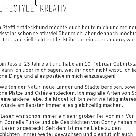
ben Steffi entdeckt und möchte euch heute mich und meine
isst ihr schon relativ viel über mich, aber dennoch möcht
ten. Und vielleicht entdeckt ihr das ein oder andere, was
bin Jessie, 23 Jahre alt und habe am 10. Februar Geburtst
kann ich über mich sagen, was ihr noch nicht wisst. Ich l
öne Dinge und alles positive in mich einzusaugen!
 Weiten der Natur, neue Länder und Städte bereisen, sow
öne Plätze und Cafés entdecken. Ich mag alle Arten von S
eine andere liebe, die Mode! Ich bin sehr vielfältig interes
 würde am liebsten immer alles gleichzeitig machen.
 Lesen war schon immer ein sehr großer Teil von mir. Vor
em Cornelia Funke und die Geschichten von Conny haben 
 Lesen angesteckt. Seit dem ist meine Liebe zu den
chichten immer weiter gewachsen und dies tut mir auch