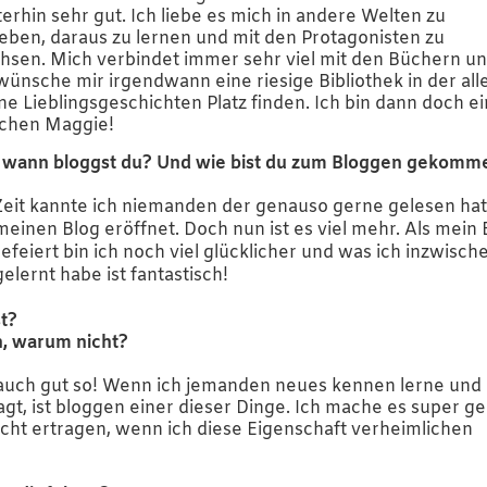
erhin sehr gut. Ich liebe es mich in andere Welten zu
eben, daraus zu lernen und mit den Protagonisten zu
hsen. Mich verbindet immer sehr viel mit den Büchern u
wünsche mir irgendwann eine riesige Bibliothek in der all
e Lieblingsgeschichten Platz finden. Ich bin dann doch ei
schen Maggie!
t wann bloggst du? Und wie bist du zum Bloggen gekomm
 Zeit kannte ich niemanden der genauso gerne gelesen ha
einen Blog eröffnet. Doch nun ist es viel mehr. Als mein 
feiert bin ich noch viel glücklicher und was ich inzwisch
lernt habe ist fantastisch!
st?
n, warum nicht?
st auch gut so! Wenn ich jemanden neues kennen lerne und
t, ist bloggen einer dieser Dinge. Ich mache es super ge
icht ertragen, wenn ich diese Eigenschaft verheimlichen