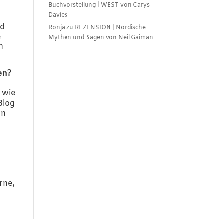
Buchvorstellung | WEST von Carys
Davies
nd
Ronja
zu
REZENSION | Nordische
e
Mythen und Sagen von Neil Gaiman
n
en?
t wie
Blog
en
rne,