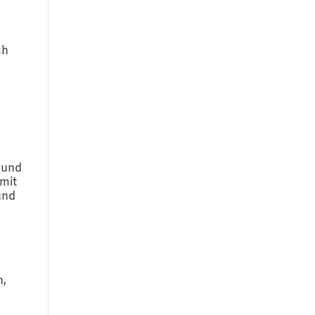
ch
 und
 mit
und
n,