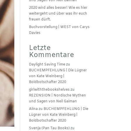
und Sagen von Neil Gaiman
2020 wird alles besser! Wie es hier
weitergeht und über was ihr euch
freuen dürft.
Buchvorstellung | WEST von Carys
Davies
Letzte
Kommentare
Daylight Saving Time
zu
BUCHEMPFEHLUNG | Die Lügner
von Kate Weinberg |
Boldbotschafter 2020
girlwiththebookshelves
zu
REZENSION | Nordische Mythen
und Sagen von Neil Gaiman
Alina
zu
BUCHEMPFEHLUNG | Die
Lügner von Kate Weinberg |
Boldbotschafter 2020
Svenja (Pan Tau Books)
zu