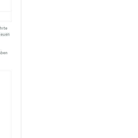
hrte
 neuen
haben