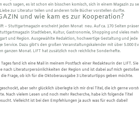
 euch sagen, es ist schon ein bisschen komisch, sich in einem Magazin zu s
Liebe zur Literatur teilen und anderen tolle Bücher vorstellen durfte.
GAZIN und wie kam es zur Kooperation?
ift – Stuttgartmagazin
erscheint jeden
Monat neu. Auf ca. 170 Seiten präsen
tuttgartmagazin Stadtleben, Kultur, Gastronomie, Shopping und vieles mehr
gart und Region. Ausgewählte Redaktion, hochwertige Gestaltung und jede
 Service. Dazu gibt’s den großen Veranstaltungskalender mit über 5.000 E
en ganzen Monat. LIFT hat zusätzlich noch reichliche Sonderhefte.
 Tages fand ich eine Mail in meinem Postfach einer
Redakteurin der LIFT. Sie
e nach Literaturpersönlichkeiten der Region und ist dabei auf mich gestoße
die Frage, ob ich für die Oktoberausgabe 3 Literaturtipps geben möchte.
geschockt, aber sehr glücklich überlegte ich mir drei Titel, die ich gerne vorst
e. Nach vielem Lesen und noch mehr Recherche, habe ich folgende Titel
sucht. Vielleicht ist bei den Empfehlungen ja auch was für euch dabei!