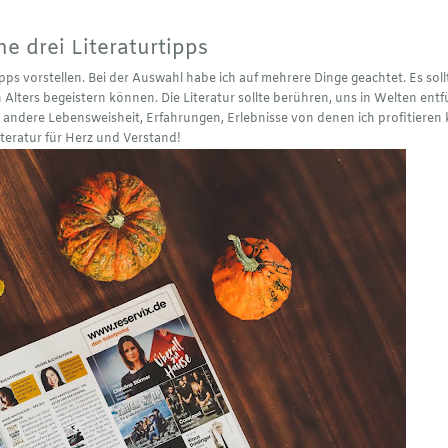
e drei Literaturtipps
ps vorstellen. Bei der Auswahl habe ich auf mehrere Dinge geachtet. Es sol
en Alters begeistern können. Die Literatur sollte berühren, uns in Welten ent
andere Lebensweisheit, Erfahrungen, Erlebnisse von denen ich profitieren 
iteratur für Herz und Verstand!