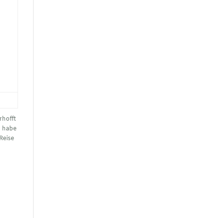
rhofft
h habe
Reise