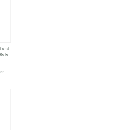
pf und
Rolle
ten