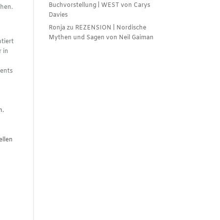
Buchvorstellung | WEST von Carys
ehen.
Davies
Ronja
zu
REZENSION | Nordische
Mythen und Sagen von Neil Gaiman
tiert
 in
vents
n.
ellen