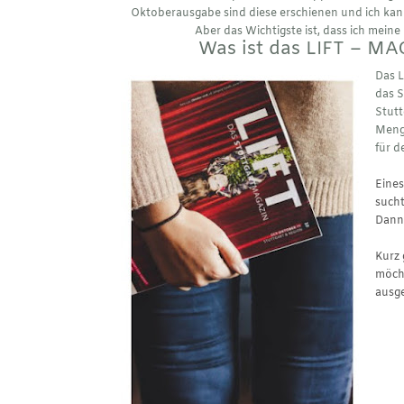
Oktoberausgabe sind diese erschienen und ich kann
Aber das Wichtigste ist, dass ich meine 
Was ist das LIFT – MA
Das
L
das S
Stutt
Menge
für d
Eines
sucht
Dann 
Kurz 
möcht
ausge