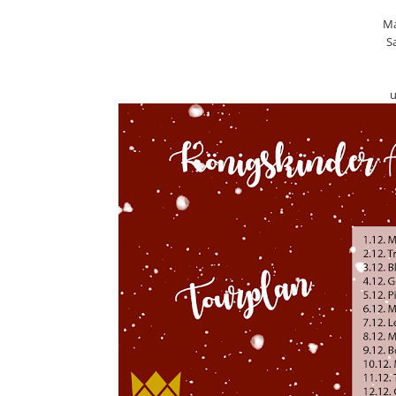
Ma
S
u