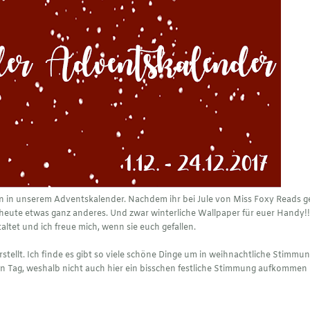
n in unserem Adventskalender. Nachdem ihr bei Jule von Miss Foxy Reads g
r heute etwas ganz anderes. Und zwar winterliche Wallpaper für euer Handy!!
taltet und ich freue mich, wenn sie euch gefallen.
rstellt. Ich finde es gibt so viele schöne Dinge um in weihnachtliche Stimmu
 Tag, weshalb nicht auch hier ein bisschen festliche Stimmung aufkommen