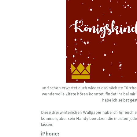
und schon erwartet euch wieder das nächste Türche
wundervolle Zitate hören konntet, findet ihr bei mi
habe ich selbst ges
Diese drei winterlichen Wallpaper habe ich für euch e
kommen, aber sein Handy benutzen die meisten jeden
lassen.
iPhone: