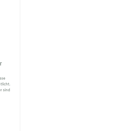
r
sse
tlicht.
er sind