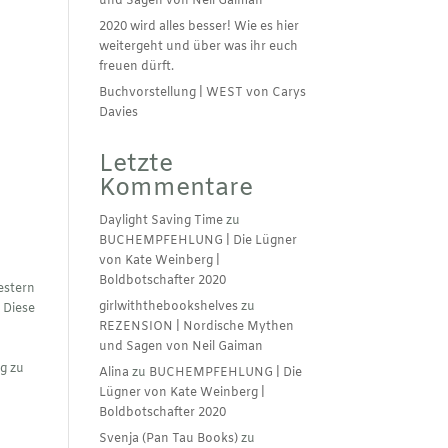
und Sagen von Neil Gaiman
2020 wird alles besser! Wie es hier
weitergeht und über was ihr euch
freuen dürft.
Buchvorstellung | WEST von Carys
Davies
Letzte
Kommentare
Daylight Saving Time
zu
BUCHEMPFEHLUNG | Die Lügner
von Kate Weinberg |
Boldbotschafter 2020
estern
girlwiththebookshelves
zu
 Diese
REZENSION | Nordische Mythen
und Sagen von Neil Gaiman
ng zu
Alina
zu
BUCHEMPFEHLUNG | Die
Lügner von Kate Weinberg |
Boldbotschafter 2020
Svenja (Pan Tau Books)
zu