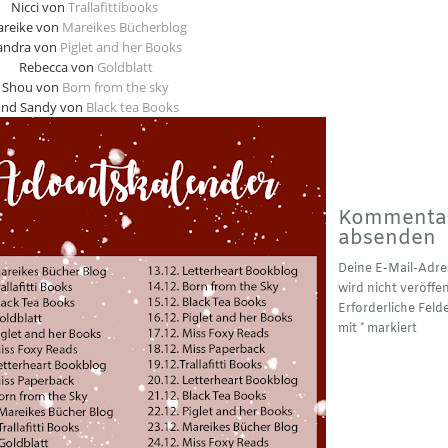
Nicci von
Trallafittibooks
reike von
Mareikes Bücherblog
andra von
Piglet and her Books
Rebecca von
Goldblatt
Shou von
Born from the sky
nd Sandy von
Black tea Books
Kommenta
absenden
Deine E-Mail-Adre
wird nicht veröffen
Erforderliche Feld
mit
*
markiert