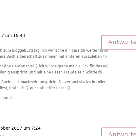
17 um 15:44
Antwort
h zum Bloggeburtstag! Ich wünsche dir, dass du weiterhin so
eine Buchleidenschaft zusammen mit anderen auszuleben 🙂
schöne Gewinnspiel 🙂 ich würde gerne mein Glück für das Ivi-
nnig anspricht und mir eine riesen Freude sein würde 🙂
n Buchgeschmack sehr anspricht. Du verpackst alles in tollen
st, finde ich 🙂 auch als stiller Leser 😉
enende!
tober 2017 um 7:24
Antwort