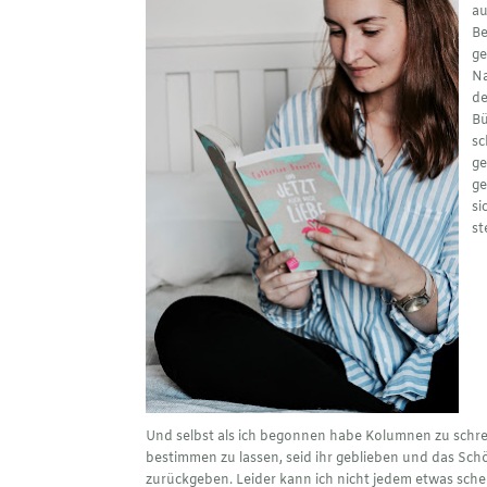
au
Be
ge
Na
de
Bü
sc
ge
ge
si
st
Und selbst als ich begonnen habe Kolumnen zu schre
bestimmen zu lassen, seid ihr geblieben und das Sch
zurückgeben. Leider kann ich nicht jedem etwas sch