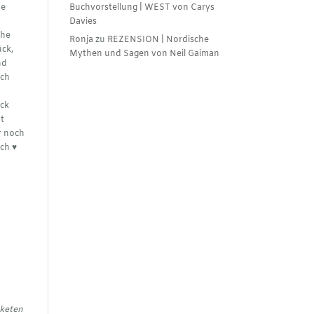
ne
Buchvorstellung | WEST von Carys
s
Davies
che
Ronja
zu
REZENSION | Nordische
ück,
Mythen und Sagen von Neil Gaiman
nd
ich
ack
ht
r noch
ch ♥︎
aketen