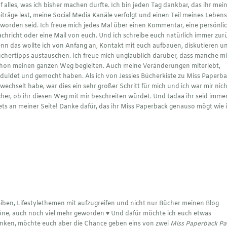
f alles, was ich bisher machen durfte. Ich bin jeden Tag dankbar, das ihr mei
iträge lest, meine Social Media Kanäle verfolgt und einen Teil meines Leben
worden seid. Ich freue mich jedes Mal über einen Kommentar, eine persönli
chricht oder eine Mail von euch. Und ich schreibe euch natürlich immer zur
nn das wollte ich von Anfang an, Kontakt mit euch aufbauen, diskutieren u
chertipps austauschen. Ich freue mich unglaublich darüber, dass manche m
hon meinen ganzen Weg begleiten. Auch meine Veränderungen miterlebt,
duldet und gemocht haben. Als ich von Jessies Bücherkiste zu Miss Paperb
wechselt habe, war dies ein sehr großer Schritt für mich und ich war mir nic
cher, ob ihr diesen Weg mit mir beschreiten würdet. Und tadaa ihr seid imme
ets an meiner Seite! Danke dafür, das ihr Miss Paperback genauso mögt wie i
iben, Lifestylethemen mit aufzugreifen und nicht nur Bücher meinen Blog
öne, auch noch viel mehr geworden ♥︎ Und dafür möchte ich euch etwas
enken, möchte euch aber die Chance geben eins von zwei
Miss Paperback P