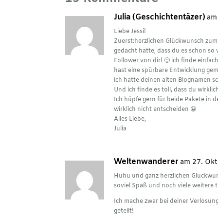
Julia (Geschichtentäzer)
am
Liebe Jessi!
Zuerst:herzlichen Glückwunsch zum B
gedacht hätte, dass du es schon so vi
Follower von dir! 🙂 ich finde einf
hast eine spürbare Entwicklung gem
ich hatte deinen alten Blognamen s
Und ich finde es toll, dass du wirkl
Ich hüpfe gern für beide Pakete in 
wirklich nicht entscheiden 😀
Alles Liebe,
Julia
Weltenwanderer
am 27. Ok
Huhu und ganz herzlichen Glückwuns
soviel Spaß und noch viele weitere t
Ich mache zwar bei deiner Verlosung
geteilt!