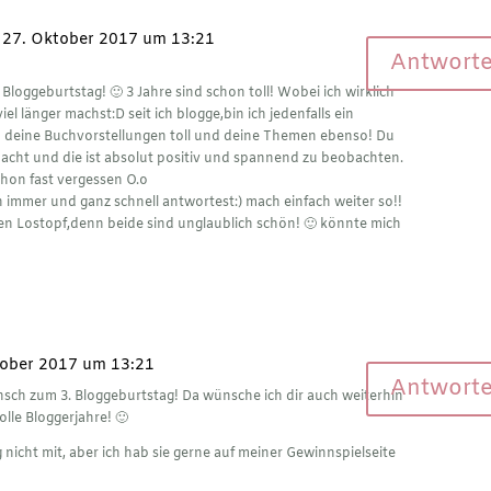
 27. Oktober 2017 um 13:21
Antwort
loggeburtstag! 🙂 3 Jahre sind schon toll! Wobei ich wirklich
el länger machst:D seit ich blogge,bin ich jedenfalls ein
ach deine Buchvorstellungen toll und deine Themen ebenso! Du
acht und die ist absolut positiv und spannend zu beobachten.
chon fast vergessen O.o
ich immer und ganz schnell antwortest:) mach einfach weiter so!!
den Lostopf,denn beide sind unglaublich schön! 🙂 könnte mich
tober 2017 um 13:21
Antwort
ch zum 3. Bloggeburtstag! Da wünsche ich dir auch weiterhin
olle Bloggerjahre! 🙂
 nicht mit, aber ich hab sie gerne auf meiner
Gewinnspielseite