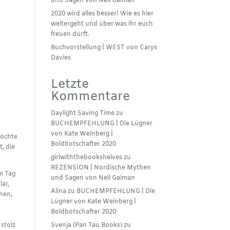
und Sagen von Neil Gaiman
2020 wird alles besser! Wie es hier
weitergeht und über was ihr euch
freuen dürft.
Buchvorstellung | WEST von Carys
Davies
Letzte
Kommentare
Daylight Saving Time
zu
BUCHEMPFEHLUNG | Die Lügner
von Kate Weinberg |
möchte
Boldbotschafter 2020
, die
girlwiththebookshelves
zu
REZENSION | Nordische Mythen
em Tag
und Sagen von Neil Gaiman
lar,
Alina
zu
BUCHEMPFEHLUNG | Die
hen,
Lügner von Kate Weinberg |
Boldbotschafter 2020
 stolz
Svenja (Pan Tau Books)
zu