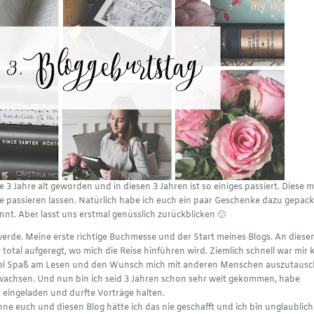
e 3 Jahre alt geworden und in diesen 3 Jahren ist so einiges passiert. Diese 
passieren lassen. Natürlich habe ich euch ein paar Geschenke dazu gepackt
nt. Aber lasst uns erstmal genüsslich zurückblicken 🙂
 werde. Meine erste richtige Buchmesse und der Start meines Blogs. An dies
tal aufgeregt, wo mich die Reise hinführen wird. Ziemlich schnell war mir k
r viel Spaß am Lesen und den Wunsch mich mit anderen Menschen auszutausc
wachsen. Und nun bin ich seid 3 Jahren schon sehr weit gekommen, habe
 eingeladen und durfte Vorträge halten.
ne euch und diesen Blog hätte ich das nie geschafft und ich bin unglaublich