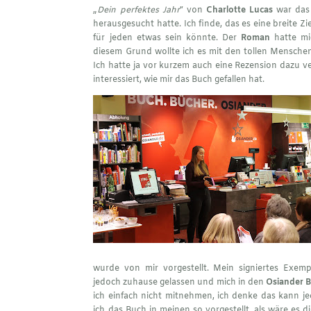
„
Dein perfektes Jahr
“ von
Charlotte Lucas
war das 
herausgesucht hatte. Ich finde, das es eine breite 
für jeden etwas sein könnte. Der
Roman
hatte mi
diesem Grund wollte ich es mit den tollen Mensche
Ich hatte ja vor kurzem auch eine
Rezension
dazu ver
interessiert, wie mir das Buch gefallen hat.
wurde von mir vorgestellt. Mein signiertes Exem
jedoch zuhause gelassen und mich in den
Osiander B
ich einfach nicht mitnehmen, ich denke das kann j
ich das Buch in meinen so vorgestellt, als wäre es 