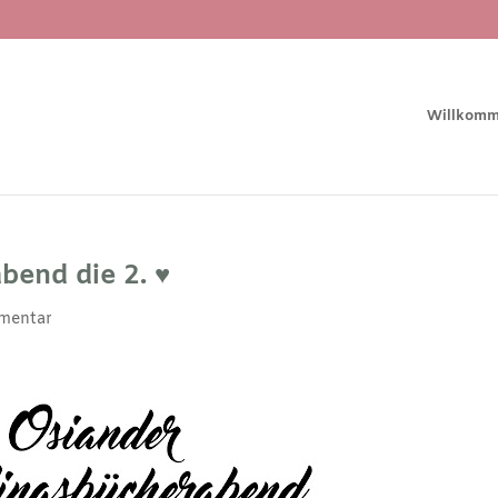
Willkom
end die 2. ♥︎
mentar