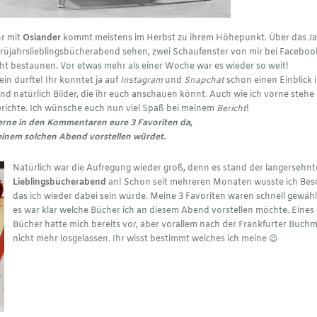
hr mit
Osiander
kommt meistens im Herbst zu ihrem Höhepunkt. Über das Ja
Früjahrslieblingsbücherabend sehen, zwei Schaufenster von mir bei Faceboo
t bestaunen. Vor etwas mehr als einer Woche war es wieder so weit!
in durfte! Ihr konntet ja auf
Instagram
und
Snapchat
schon einen Einblick 
nd natürlich Bilder, die ihr euch anschauen könnt. Auch wie ich vorne stehe
erichte. Ich wünsche euch nun viel Spaß bei meinem
Bericht
!
erne in den Kommentaren eure 3 Favoriten da,
 einem solchen Abend vorstellen würdet.
Natürlich war die Aufregung wieder groß, denn es stand der langersehnt
Lieblingsbücherabend
an! Schon seit mehreren Monaten wusste ich Bes
das ich wieder dabei sein würde. Meine 3 Favoriten waren schnell gewäh
es war klar welche Bücher ich an diesem Abend vorstellen möchte. Eines 
Bücher hatte mich bereits vor, aber vorallem nach der Frankfurter Buch
nicht mehr losgelassen. Ihr wisst bestimmt welches ich meine 😉