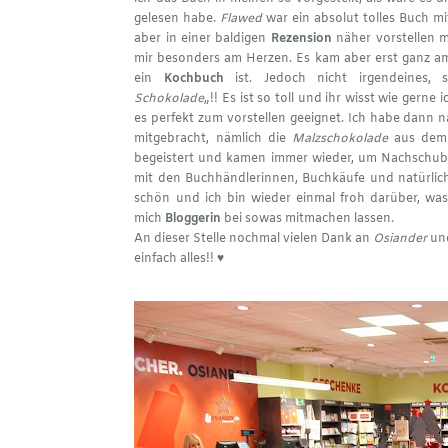
gelesen habe.
Flawed
war ein absolut tolles Buch mi
aber in einer baldigen
Rezension
näher vorstellen m
mir besonders am Herzen. Es kam aber erst ganz am 
ein
Kochbuch
ist. Jedoch nicht irgendeines,
Schokolade
„!! Es ist so toll und ihr wisst wie gerne
es perfekt zum vorstellen geeignet. Ich habe dann 
mitgebracht, nämlich die
Malzschokolade
aus dem 
begeistert und kamen immer wieder, um Nachschub
mit den Buchhändlerinnen, Buchkäufe und natürlich
schön und ich bin wieder einmal froh darüber, was
mich
Bloggerin
bei sowas mitmachen lassen.
An dieser Stelle nochmal vielen Dank an
Osiander
und
einfach alles!! ♥︎