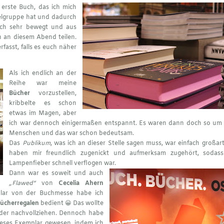
erste Buch, das ich mich
Zielgruppe hat und dadurch
ch sehr bewegt und aus
n an diesem Abend teilen.
fasst, falls es euch näher
Als ich endlich an der
Reihe war meine
Bücher
vorzustellen,
kribbelte es schon
etwas im Magen, aber
ich war dennoch einigermaßen entspannt. Es waren dann doch so um 
Menschen und das war schon bedeutsam.
Das
Publikum
, was ich an dieser Stelle sagen muss, war einfach großart
haben mir freundlich zugenickt und aufmerksam zugehört, sodas
Lampenfieber schnell verflogen war.
Dann war es soweit und auch
„Flawed“
von
Cecelia Ahern
plar von der Buchmesse habe ich
ücherregalen
bedient 😀 Das wollte
eder nachvollziehen. Dennoch habe
dieses Exemplar gewesen, indem ich