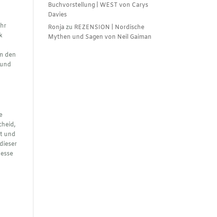
Buchvorstellung | WEST von Carys
Davies
hr
Ronja
zu
REZENSION | Nordische
k
Mythen und Sagen von Neil Gaiman
in den
 und
e
cheid,
lt und
dieser
messe