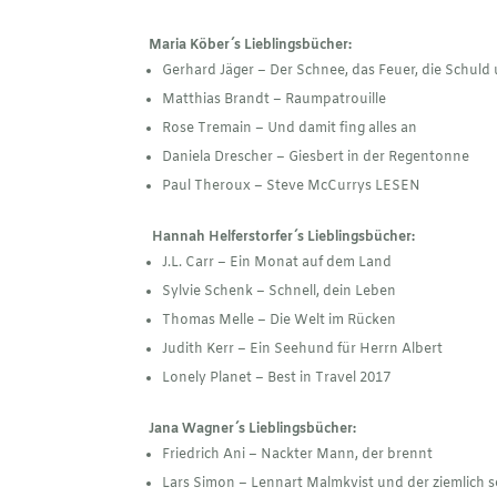
Maria Köber´s Lieblingsbücher:
Gerhard Jäger – Der Schnee, das Feuer, die Schuld
Matthias Brandt – Raumpatrouille
Rose Tremain – Und damit fing alles an
Daniela Drescher – Giesbert in der Regentonne
Paul Theroux – Steve McCurrys LESEN
Hannah Helferstorfer´s Lieblingsbücher:
J.L. Carr – Ein Monat auf dem Land
Sylvie Schenk – Schnell, dein Leben
Thomas Melle – Die Welt im Rücken
Judith Kerr – Ein Seehund für Herrn Albert
Lonely Planet – Best in Travel 2017
Jana Wagner´s Lieblingsbücher:
Friedrich Ani – Nackter Mann, der brennt
Lars Simon – Lennart Malmkvist und der ziemlich 