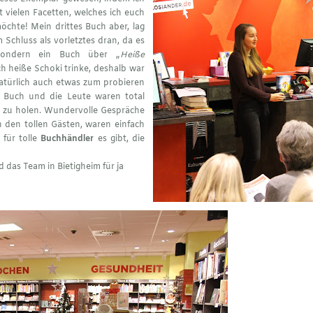
t vielen Facetten, welches ich euch
öchte! Mein drittes Buch aber, lag
Schluss als vorletztes dran, da es
 sondern ein Buch über „
Heiße
 ich heiße Schoki trinke, deshalb war
natürlich auch etwas zum probieren
Buch und die Leute waren total
 zu holen. Wundervolle Gespräche
 den tollen Gästen, waren einfach
 für tolle
Buchhändler
es gibt, die
 das Team in Bietigheim für ja