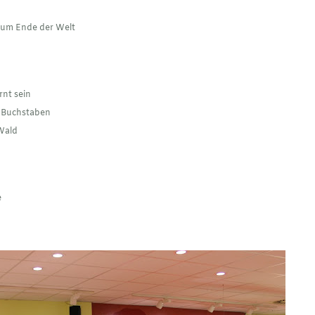
zum Ende der Welt
ernt sein
n Buchstaben
 Wald
e