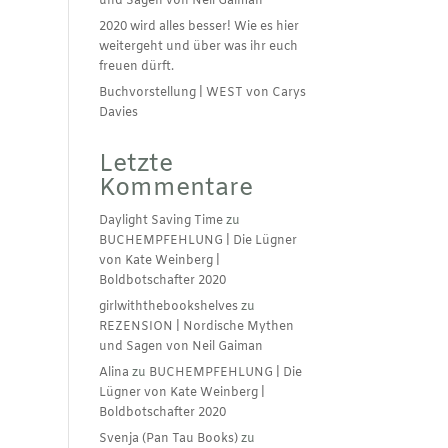
und Sagen von Neil Gaiman
2020 wird alles besser! Wie es hier
weitergeht und über was ihr euch
freuen dürft.
Buchvorstellung | WEST von Carys
Davies
Letzte
Kommentare
Daylight Saving Time
zu
BUCHEMPFEHLUNG | Die Lügner
von Kate Weinberg |
Boldbotschafter 2020
girlwiththebookshelves
zu
REZENSION | Nordische Mythen
und Sagen von Neil Gaiman
Alina
zu
BUCHEMPFEHLUNG | Die
Lügner von Kate Weinberg |
Boldbotschafter 2020
Svenja (Pan Tau Books)
zu