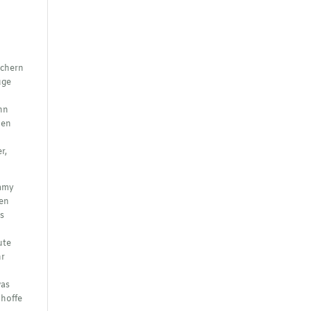
üchern
uge
ann
nen
r,
Emmy
nen
as
ute
hr
was
 hoffe