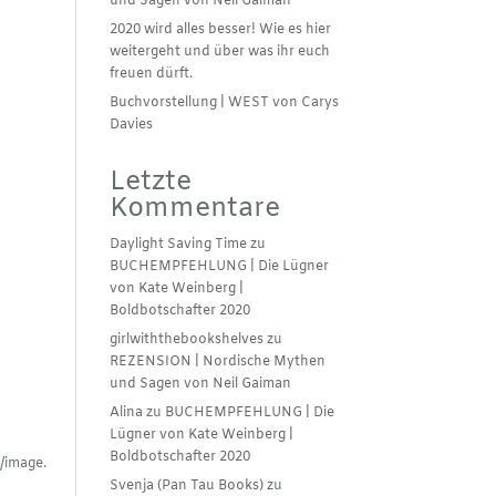
und Sagen von Neil Gaiman
2020 wird alles besser! Wie es hier
weitergeht und über was ihr euch
freuen dürft.
Buchvorstellung | WEST von Carys
Davies
Letzte
Kommentare
Daylight Saving Time
zu
BUCHEMPFEHLUNG | Die Lügner
von Kate Weinberg |
Boldbotschafter 2020
girlwiththebookshelves
zu
REZENSION | Nordische Mythen
und Sagen von Neil Gaiman
Alina
zu
BUCHEMPFEHLUNG | Die
Lügner von Kate Weinberg |
Boldbotschafter 2020
Svenja (Pan Tau Books)
zu