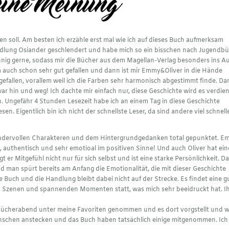
en soll. Am besten ich erzähle erst mal wie ich auf dieses Buch aufmerksam
ndlung Osiander geschlendert und habe mich so ein bisschen nach Jugendb
nnig gerne, sodass mir die Bücher aus dem Magellan-Verlag besonders ins A
 auch schon sehr gut gefallen und dann ist mir Emmy&Oliver in die Hände
 gefallen, vorallem weil ich die Farben sehr harmonisch abgestimmt finde. D
ar hin und weg! Ich dachte mir einfach nur, diese Geschichte wird es verdie
 Ungefähr 4 Stunden Lesezeit habe ich an einem Tag in diese Geschichte
sen. Eigentlich bin ich nicht der schnellste Leser, da sind andere viel schnelle
 wundervollen Charakteren und dem Hintergrundgedanken total gepunktet. 
ch, authentisch und sehr emotioal im positiven Sinne! Und auch Oliver hat ei
 er Mitgefühl nicht nur für sich selbst und ist eine starke Persönlichkeit. D
 man spürt bereits am Anfang die Emotionalität, die mit dieser Geschichte
e Buch und die Handlung bleibt dabei nicht auf der Strecke. Es findet eine g
 Szenen und spannenden Momenten statt, was mich sehr beeidruckt hat. I
sbücherabend unter meine Favoriten genommen und es dort vorgstellt und 
Menschen anstecken und das Buch haben tatsächlich einige mitgenommen. Ich