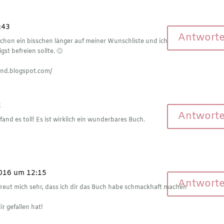
:43
Antwort
chon ein bisschen länger auf meiner Wunschliste und ich
gst befreien sollte. 🙂
land.blogspot.com/
2
Antwort
and es toll! Es ist wirklich ein wunderbares Buch.
2016 um 12:15
Antwort
freut mich sehr, dass ich dir das Buch habe schmackhaft machen
r gefallen hat!