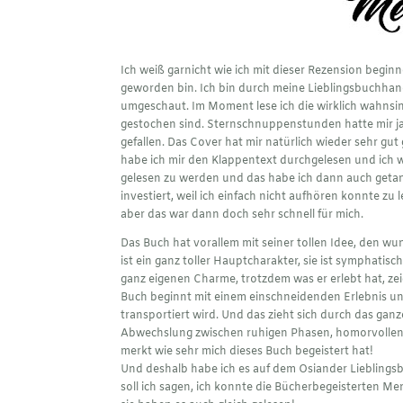
Ich weiß garnicht wie ich mit dieser Rezension beginn
geworden bin. Ich bin durch meine Lieblingsbuchha
umgeschaut. Im Moment lese ich die wirklich wahnsi
gestochen sind. Sternschnuppenstunden hatte mir ja
gefallen. Das Cover hat mir natürlich wieder sehr gut
habe ich mir den Klappentext durchgelesen und ich w
gelesen zu werden und das habe ich dann auch getan.
investiert, weil ich einfach nicht aufhören konnte zu le
aber das war dann doch sehr schnell für mich.
Das Buch hat vorallem mit seiner tollen Idee, den
ist ein ganz toller Hauptcharakter, sie ist symphatis
ganz eigenen Charme, trotzdem was er erlebt hat, zeigt
Buch beginnt mit einem einschneidenden Erlebnis und
transportiert wird. Und das zieht sich durch das ganz
Abwechslung zwischen ruhigen Phasen, homorvollen
merkt wie sehr mich dieses Buch begeistert hat!
Und deshalb habe ich es auf dem Osiander Liebling
soll ich sagen, ich konnte die Bücherbegeisterten 