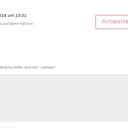
2016 um 13:31
Antwort
u auf jeden Fall tun!
derliche Felder sind mit
*
markiert