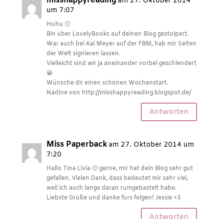
misshappyreading
am 27. Oktober 2014
um 7:07
Huhu 🙂
Bin über LovelyBooks auf deinen Blog gestolpert.
War auch bei Kai Meyer auf der FBM, hab mir Seiten
der Welt signieren lassen.
Vielleicht sind wir ja aneinander vorbei geschlendert
😀
Wünsche dir einen schönen Wochenstart.
Nadine von
http://misshappyreading.blogspot.de/
Antworten
Miss Paperback
am 27. Oktober 2014 um
7:20
Hallo Tina Livia 🙂 gerne, mir hat dein Blog sehr gut
gefallen. Vielen Dank, dass bedeutet mir sehr viel,
weil ich auch lange daran rumgebastelt habe.
Liebste Grüße und danke fürs folgen! Jessie <3
Antworten