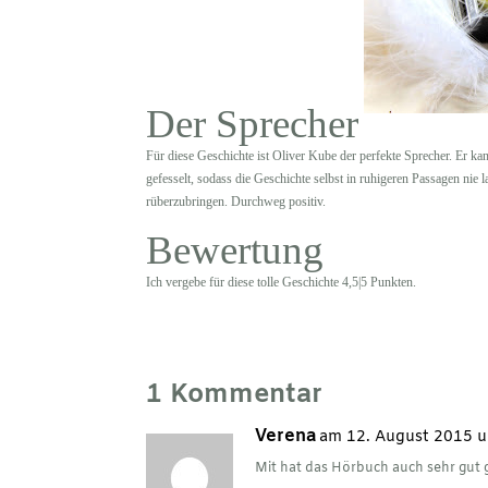
Der Sprecher
Für diese Geschichte ist Oliver Kube der perfekte Sprecher. Er 
gefesselt, sodass die Geschichte selbst in ruhigeren Passagen nie 
rüberzubringen. Durchweg positiv.
Bewertung
Ich vergebe für diese tolle Geschichte 4,5|5 Punkten.
1 Kommentar
Verena
am 12. August 2015 
Mit hat das Hörbuch auch sehr gut 