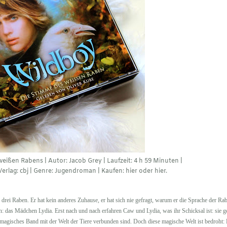
weißen Rabens | Autor: Jacob Grey | Laufzeit: 4 h 59 Minuten |
Verlag:
cbj
| Genre: Jugendroman | Kaufen:
hier
oder
hier
.
ei Raben. Er hat kein anderes Zuhause, er hat sich nie gefragt, warum er die Sprache der Ra
n: das Mädchen Lydia. Erst nach und nach erfahren Caw und Lydia, was ihr Schicksal ist: sie 
agisches Band mit der Welt der Tiere verbunden sind. Doch diese magische Welt ist bedroht: