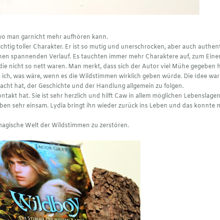
 wo man garnicht mehr aufhören kann.
ichtig toller Charakter. Er ist so mutig und unerschrocken, aber auch authen
 einen spannenden Verlauf. Es tauchten immer mehr Charaktere auf, zum Eine
 die nicht so nett waren. Man merkt, dass sich der Autor viel Mühe gegeben h
 ich, was wäre, wenn es die Wildstimmen wirklich geben würde. Die Idee war
cht hat, der Geschichte und der Handlung allgemein zu folgen.
takt hat. Sie ist sehr herzlich und hilft Caw in allem möglichen Lebenslagen
Raben sehr einsam. Lydia bringt ihn wieder zurück ins Leben und das konnte
magische Welt der Wildstimmen zu zerstören.