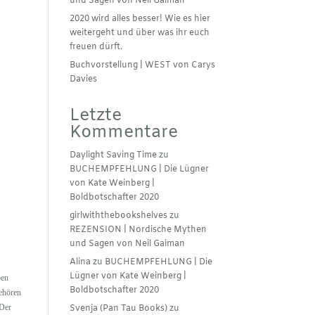
und Sagen von Neil Gaiman
2020 wird alles besser! Wie es hier
weitergeht und über was ihr euch
freuen dürft.
Buchvorstellung | WEST von Carys
Davies
Letzte
Kommentare
Daylight Saving Time
zu
BUCHEMPFEHLUNG | Die Lügner
von Kate Weinberg |
Boldbotschafter 2020
girlwiththebookshelves
zu
REZENSION | Nordische Mythen
und Sagen von Neil Gaiman
Alina
zu
BUCHEMPFEHLUNG | Die
Lügner von Kate Weinberg |
ben
Boldbotschafter 2020
gehören
 Der
Svenja (Pan Tau Books)
zu