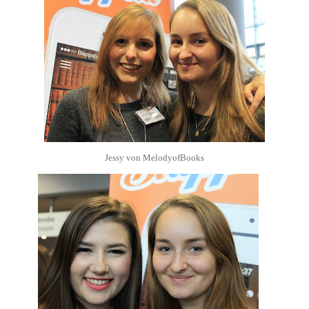
Jessy von
MelodyofBooks