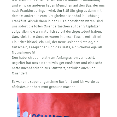
warteten mit Frau Köber von der Osianderbuchhandlung
und ein paar anderen lieben Menschen auf den Bus, der uns
nach Frankfurt bringen wird. Um 8:15 Uhr ging es dann mit
dem Osianderbus vom Bietigheimer Bahnhof in Richtung
Frankfurt. Als wir dann in den Bus eingestiegen waren, sind
uns sofort die tollen Osiandertaschen auf den Sitzplätzen
aufgefallen, die wir natürlich sofort durchgestöbert haben.
Ganz viele tolle Goodies waren in dieser Tasche enthalten!
Ein Schreibblock, ein Kuli, der neue Osianderkatalog, ein
Gutschein, Leseproben und das Beste, ein Schokoriegel als
Notnahrung 😀
Den habe ich aber relativ am Anfang schon vernascht.
Begleitet hat uns ein total witziger Busfahrer und eine sehr
nette Buchhändlerin aus Stuttgart, natürlich auch von
Osiander!
Es war eine super angenehme Busfahrt und ich werde es
nächstes Jahr bestimmt genauso machen!