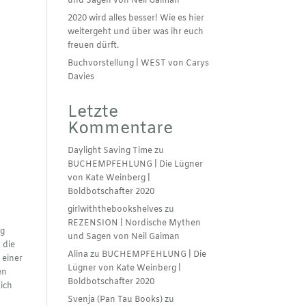
und Sagen von Neil Gaiman
2020 wird alles besser! Wie es hier
weitergeht und über was ihr euch
freuen dürft.
Buchvorstellung | WEST von Carys
Davies
Letzte
Kommentare
Daylight Saving Time
zu
BUCHEMPFEHLUNG | Die Lügner
von Kate Weinberg |
Boldbotschafter 2020
girlwiththebookshelves
zu
REZENSION | Nordische Mythen
ig
und Sagen von Neil Gaiman
 die
Alina
zu
BUCHEMPFEHLUNG | Die
 einer
Lügner von Kate Weinberg |
en
Boldbotschafter 2020
 ich
Svenja (Pan Tau Books)
zu