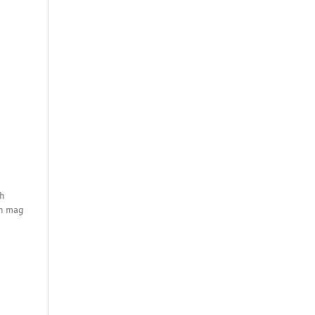
ch
ch mag