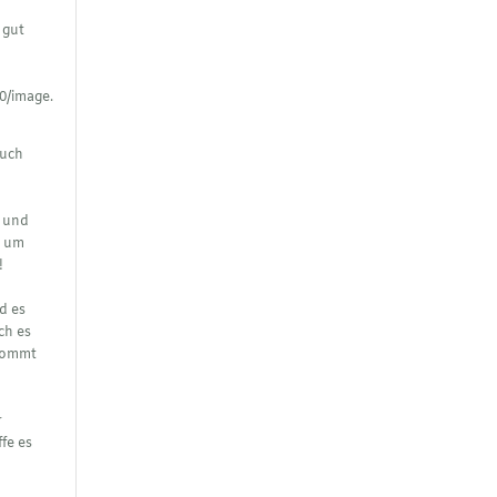
 gut
auch
t und
s um
!
d es
ch es
 kommt
r
ffe es