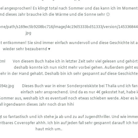
itel angesprochen! Es klingt total nach Sommer und das kann ich im Moment
und dieses Jahr brauche ich die Wärme und die Sonne sehr 🙂
 entkommen! Sie sind immer einfach wundervoll und diese Geschichte ist 
wieder sehr bezaubernd ♥︎
Von diesem Buch habe ich in letzter Zeit sehr viel gelesen und gehör
deshalb konnte ich nun nicht mehr vorbei gehen. Außerdem geht e
hr in der Hand gehabt. Deshalb bin ich sehr gespannt auf diese Geschichte
Dieses Buch war in einer Sonderpreiskiste bei Thalia und ich fan
einfach sehr ansprechend. Und da es nur 4€ gekostet hat, habe i
Sommer aus, weshalb ich es eventuell noch etwas schieben werde. Aber es
all irgendwann dieses Jahr noch dran hihi
gt so fantastisch und ich stehe ja ab und zu auf Jugendthriller. Und wie imme
rchtbares Coveropfer ahhh. Ich bin auf jeden fall sehr gespannt darauf! Ich ho
haut mich um..