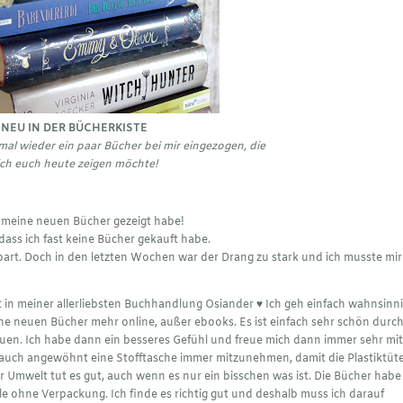
NEU IN DER BÜCHERKISTE
mal wieder ein paar Bücher bei mir eingezogen, die
ich euch heute zeigen möchte!
al meine neuen Bücher gezeigt habe!
 dass ich fast keine Bücher gekauft habe.
rt. Doch in den letzten Wochen war der Drang zu stark und ich musste mir
 in meiner allerliebsten Buchhandlung Osiander ♥︎ Ich geh einfach wahnsinn
e neuen Bücher mehr online, außer ebooks. Es ist einfach sehr schön durch
uen. Ich habe dann ein besseres Gefühl und freue mich dann immer sehr mit
auch angewöhnt eine Stofftasche immer mitzunehmen, damit die Plastiktüt
der Umwelt tut es gut, auch wenn es nur ein bisschen was ist. Die Bücher habe
lle ohne Verpackung. Ich finde es richtig gut und deshalb muss ich darauf