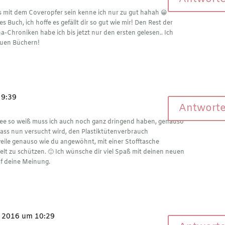
as mit dem Coveropfer sein kenne ich nur zu gut hahah 😀
s Buch, ich hoffe es gefällt dir so gut wie mir! Den Rest der
a-Chroniken habe ich bis jetzt nur den ersten gelesen.. Ich
euen Büchern!
 9:39
Antwort
nee so weiß muss ich auch noch ganz dringend haben, genauso
 dass nun versucht wird, den Plastiktütenverbrauch
eile genauso wie du angewöhnt, mit einer Stofftasche
lt zu schützen. 🙂 Ich wünsche dir viel Spaß mit deinen neuen
f deine Meinung.
 2016 um 10:29