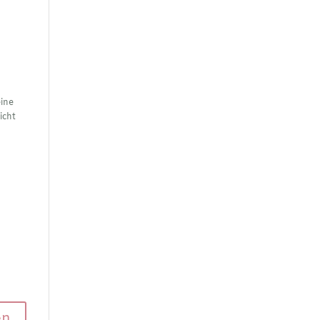
eine
icht
en