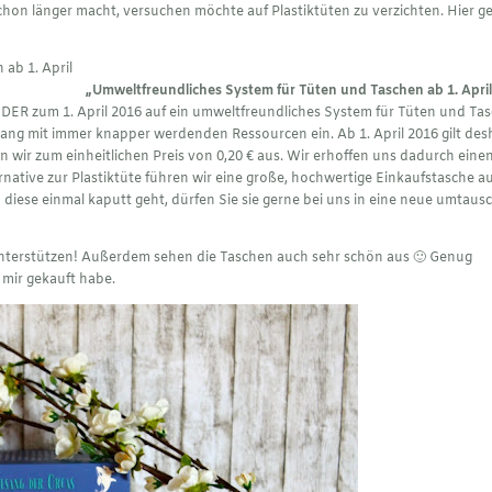
hon länger macht, versuchen möchte auf Plastiktüten zu verzichten. Hier g
„Umweltfreundliches System für Tüten und Taschen ab 1. Apri
NDER zum 1. April 2016 auf ein umweltfreundliches System für Tüten und Ta
ang mit immer knapper werdenden Ressourcen ein. Ab 1. April 2016 gilt desh
wir zum einheitlichen Preis von 0,20 € aus. Wir erhoffen uns dadurch eine
ernative zur Plastiktüte führen wir eine große, hochwertige Einkaufstasche a
diese einmal kaputt geht, dürfen Sie sie gerne bei uns in eine neue umtaus
 unterstützen! Außerdem sehen die Taschen auch sehr schön aus 🙂 Genug
 mir gekauft habe.