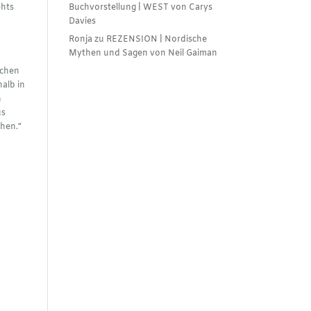
ehts
Buchvorstellung | WEST von Carys
Davies
Ronja
zu
REZENSION | Nordische
Mythen und Sagen von Neil Gaiman
l
schen
alb in
n
us
chen.“