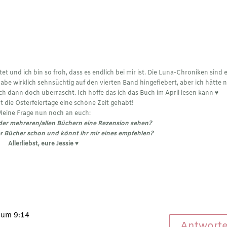
t und ich bin so froh, dass es endlich bei mir ist. Die Luna-Chroniken sind 
be wirklich sehnsüchtig auf den vierten Band hingefiebert, aber ich hätte n
ich dann doch überrascht. Ich hoffe das ich das Buch im April lesen kann ♥︎
bt die Osterfeiertage eine schöne Zeit gehabt!
eine Frage nun noch an euch:
oder mehreren/allen Büchern eine Rezension sehen?
er Bücher schon und könnt ihr mir eines empfehlen?
Allerliebst, eure Jessie ♥︎
 um 9:14
Antwort